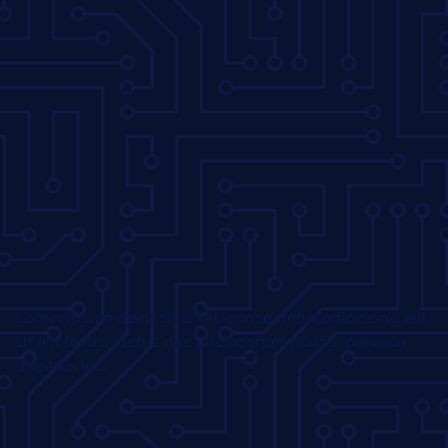
Lorem ipsum dolor sit amet, consectetur adipiscing elit.
Ut elit tellus, luctus nec ullamcorper mattis, pulvinar
dapibus leo.