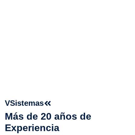
Contacto
Servicios Informáticos
Casos de Éxito
Empresa
Inicio
Empresa
VSistemas
Más de 20 años de
Experiencia