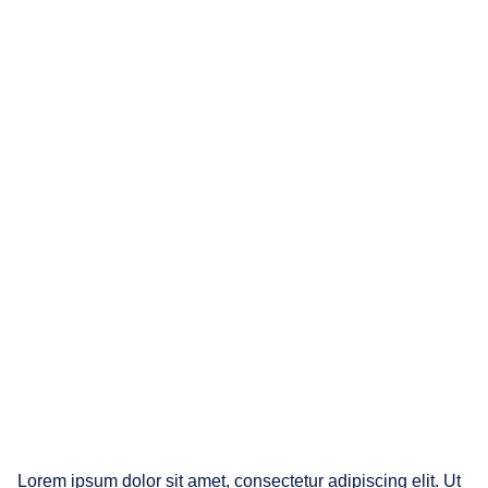
Política de privacidad
Política de seguridad
Política de cookies
Calle Cedro, 41 28250 Torrelodones (Madrid)
91 279 53 53
e-mail: info@vsistemas.es
SI-0097/2026
Lorem ipsum dolor sit amet, consectetur adipiscing elit. Ut